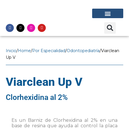
F
r
a
s
c
CONGRESO VIARDEN
Nuestras líneas
Dónde comprar
o
g
o
t
e
Inicio
/
Home
/
Por Especialidad
/
Odontopediatría
/
Viarclean
r
Up V
o
c
o
n
Viarclean Up V
1
0
m
l
Clorhexidina al 2%
Es un Barniz de Clorhexidina al 2% en una
base de resina que ayuda al control la placa