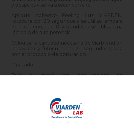
y después vuelva a secar con aire
Aplique Adhesivo Feeling Lux VIARDEN,
fotocure por 20 segundos si se utiliza lámpara
de halógeno; por 10 segundos, si se utiliza una
lámpara de alta potencia
Coloque la cantidad necesaria de Viarblend en
la cavidad y fotocure por 20 segundos y siga
con el protocolo de obturación
Opacador
Pula el metal con una unidad de
microabrasión
Enjuague el metal con agua y seque con
aire de la jeringa triple
Coloque Adhesivo Feeling Lux en el metal y
fotocure por 20 segundos
Coloque Viarblend sobre el metal con capas
no mayores a 2mm y fotocure por 20