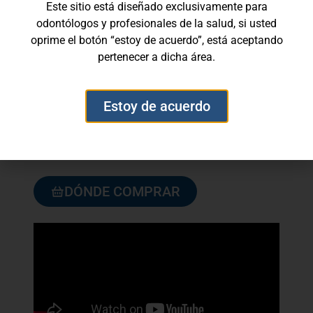
Este sitio está diseñado exclusivamente para
segundos
odontólogos y profesionales de la salud, si usted
Continúe con lo colocación de resinas
oprime el botón “estoy de acuerdo”, está aceptando
*Cualquier residuo de resina puede ser
pertenecer a dicha área.
sensible para el paciente y causar una
reacción alérgica
Estoy de acuerdo
*Manténgase en un lugar seco y alejado de
los rayos del sol
*Evite el contacto con la piel
DÓNDE COMPRAR