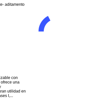
te- aditamento
izable con
, ofrece una
y
ran utilidad en
es I,...