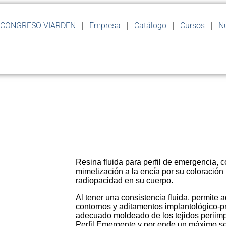
CONGRESO VIARDEN
Empresa
Catálogo
Cursos
Nu
Resina fluida para perfil de emergencia, co
mimetización a la encía por su coloració
radiopacidad en su cuerpo.
Al tener una consistencia fluida, permite 
contornos y aditamentos implantológico-p
adecuado moldeado de los tejidos periimpl
Perfil Emergente y por ende un máximo sel