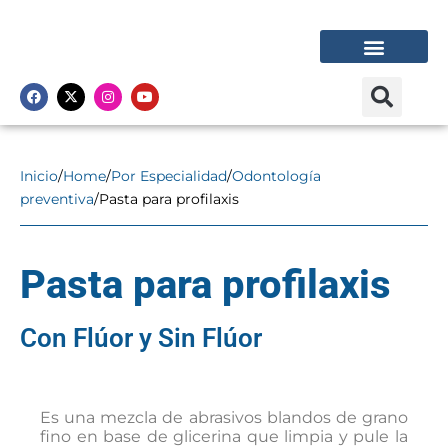
l
a
,
m
e
CONGRESO VIARDEN
Nuestras líneas
Dónde comprar
n
t
a
,
y
Inicio
/
Home
/
Por Especialidad
/
Odontología
e
preventiva
/
Pasta para profilaxis
r
b
a
b
Pasta para profilaxis
u
e
n
a
Con Flúor y Sin Flúor
Es una mezcla de abrasivos blandos de grano
fino en base de glicerina que limpia y pule la