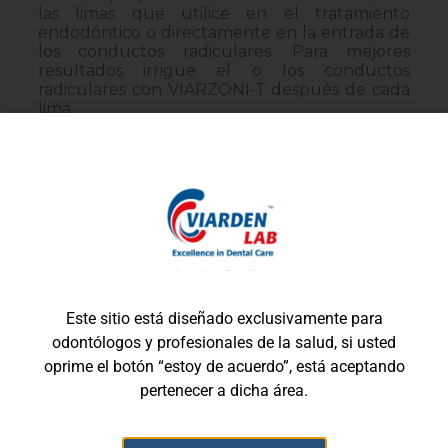
las limas que utilice en el tratamiento
endodóntico o directamente en la entrada de
los conductos radiculares. Para mejores
resultados irrigue el o los conductos
radiculares con VIARZONI-T después de cada
lima.
DÓNDE COMPRAR
Este sitio está diseñado exclusivamente para
Productos relacionados
odontólogos y profesionales de la salud, si usted
oprime el botón “estoy de acuerdo”, está aceptando
pertenecer a dicha área.
Viarclean Up V