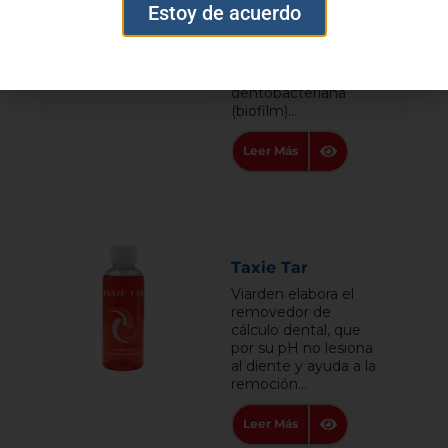
Es un Barniz de
Estoy de acuerdo
Clorhexidina al 2% en
una base de resina
que ayuda al control
la placa
dentobacteriana
(biofilm)...
Leer Más
Taxie Tar
Viarden elabora el
removedor de
cálculo dental, que
por su pH no lesiona
al diente y ayuda a la
remoción...
Leer Más