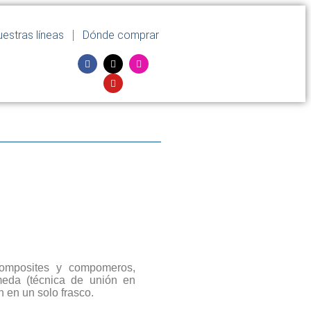
estras líneas
Dónde comprar
composites y compomeros,
da (técnica de unión en
́n en un solo frasco.